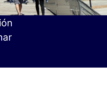
ión
mar