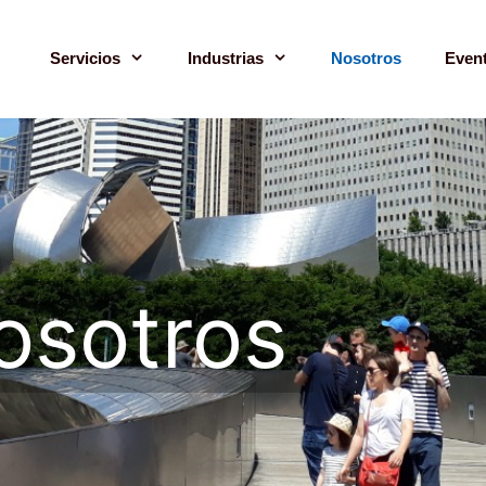
Servicios
Industrias
Nosotros
Even
osotros