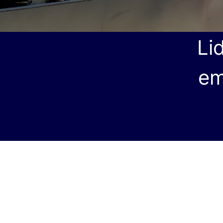
Li
em