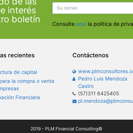
do de las
e interés
ro boletín
Consulte
aquí
la política de priv
as recientes
Contáctenos
www.plmconsultores.c
ctura de capital
Pedro Luis Mendoza
 para la compra o venta
Castro
mpresas
(57)311 6425405
eación Financiera
pl.mendoza@plmconsul
2019 - PLM Financial Consulting©