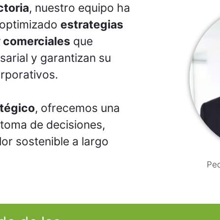
ctoria
, nuestro equipo ha
 optimizado
estrategias
y comerciales
que
arial y garantizan su
orporativos.
atégico
, ofrecemos una
a toma de decisiones,
or sostenible a largo
Ped