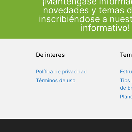
¡Manténgase informa
novedades y temas d
inscribiéndose a nuest
informativo!
De interes
Tem
Política de privacidad
Estru
Términos de uso
Tips
de E
Plan