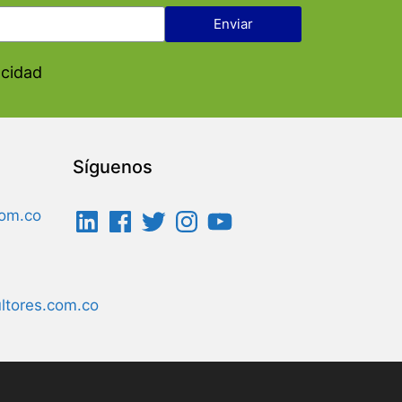
Enviar
acidad
Síguenos
om.co
tores.com.co