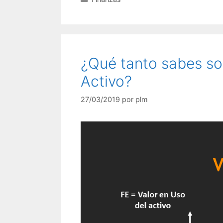
¿Qué tanto sabes so
Activo?
27/03/2019
por
plm